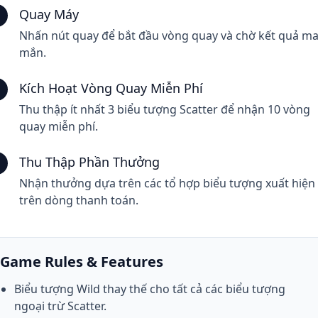
Quay Máy
Nhấn nút quay để bắt đầu vòng quay và chờ kết quả m
mắn.
Kích Hoạt Vòng Quay Miễn Phí
Thu thập ít nhất 3 biểu tượng Scatter để nhận 10 vòng
quay miễn phí.
Thu Thập Phần Thưởng
Nhận thưởng dựa trên các tổ hợp biểu tượng xuất hiện
trên dòng thanh toán.
Game Rules & Features
Biểu tượng Wild thay thế cho tất cả các biểu tượng
ngoại trừ Scatter.