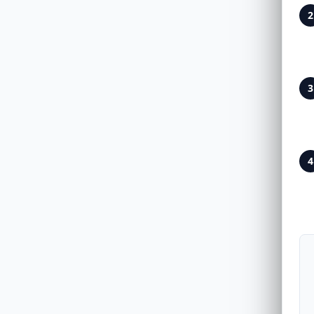
2
3
4