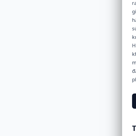
r
g
h
s
k
H
k
m
đ
p
T