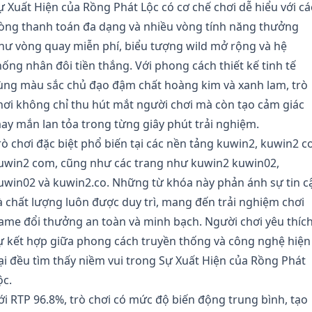
ự Xuất Hiện của Rồng Phát Lộc có cơ chế chơi dễ hiểu với cá
òng thanh toán đa dạng và nhiều vòng tính năng thưởng
hư vòng quay miễn phí, biểu tượng wild mở rộng và hệ
hống nhân đôi tiền thắng. Với phong cách thiết kế tinh tế
ùng màu sắc chủ đạo đậm chất hoàng kim và xanh lam, trò
hơi không chỉ thu hút mắt người chơi mà còn tạo cảm giác
ay mắn lan tỏa trong từng giây phút trải nghiệm.
rò chơi đặc biệt phổ biến tại các nền tảng kuwin2, kuwin2 co
uwin2 com, cũng như các trang như kuwin2 kuwin02,
uwin02 và kuwin2.co. Những từ khóa này phản ánh sự tin c
à chất lượng luôn được duy trì, mang đến trải nghiệm chơi
ame đổi thưởng an toàn và minh bạch. Người chơi yêu thíc
ự kết hợp giữa phong cách truyền thống và công nghệ hiện
ại đều tìm thấy niềm vui trong Sự Xuất Hiện của Rồng Phát
ộc.
ới RTP 96.8%, trò chơi có mức độ biến động trung bình, tạo