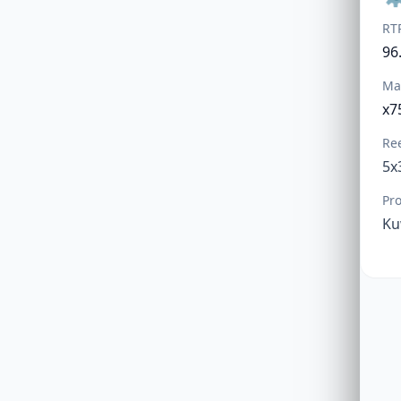
RT
96
Ma
x7
Re
5x
Pro
Ku