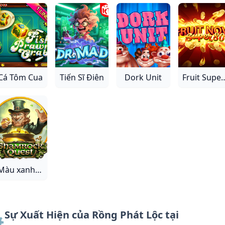
Cá Tôm Cua
Tiến Sĩ Điên
Dork Unit
Fruit Super 
Màu xanh may mắn
Sự Xuất Hiện của Rồng Phát Lộc tại
️