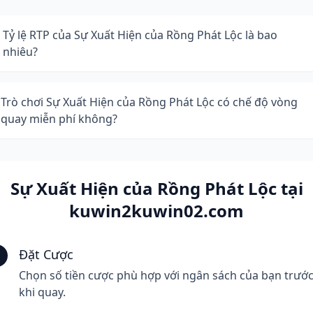
Tỷ lệ RTP của Sự Xuất Hiện của Rồng Phát Lộc là bao
nhiêu?
Trò chơi Sự Xuất Hiện của Rồng Phát Lộc có chế độ vòng
quay miễn phí không?
Sự Xuất Hiện của Rồng Phát Lộc tại
kuwin2kuwin02.com
Đặt Cược
Chọn số tiền cược phù hợp với ngân sách của bạn trướ
khi quay.