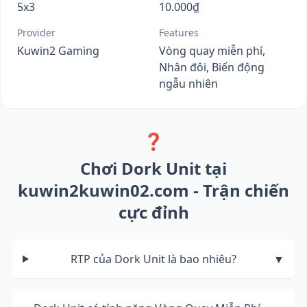
5x3
10.000₫
Provider
Features
Kuwin2 Gaming
Vòng quay miễn phí,
Nhân đôi, Biến động
ngẫu nhiên
❓
Chơi Dork Unit tại
kuwin2kuwin02.com - Trận chiến
cực đỉnh
RTP của Dork Unit là bao nhiêu?
▼