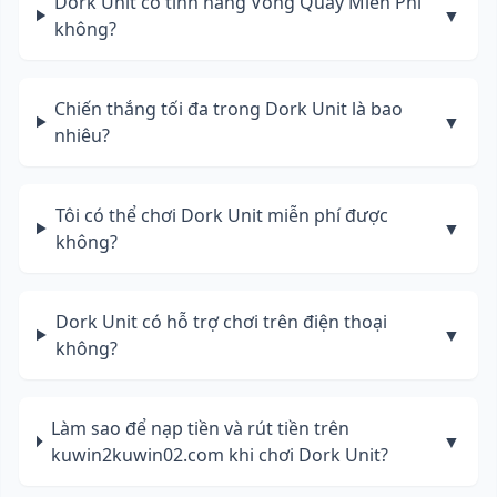
Dork Unit có tính năng Vòng Quay Miễn Phí
▼
không?
Chiến thắng tối đa trong Dork Unit là bao
▼
nhiêu?
Tôi có thể chơi Dork Unit miễn phí được
▼
không?
Dork Unit có hỗ trợ chơi trên điện thoại
▼
không?
Làm sao để nạp tiền và rút tiền trên
▼
kuwin2kuwin02.com khi chơi Dork Unit?