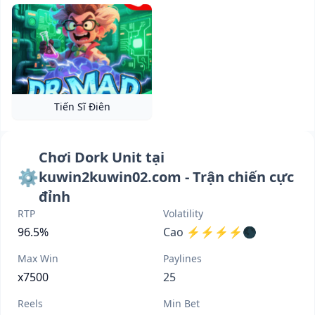
Tiến Sĩ Điên
Chơi Dork Unit tại
⚙️
kuwin2kuwin02.com - Trận chiến cực
đỉnh
RTP
Volatility
96.5%
Cao ⚡⚡⚡⚡🌑
Max Win
Paylines
x7500
25
Reels
Min Bet