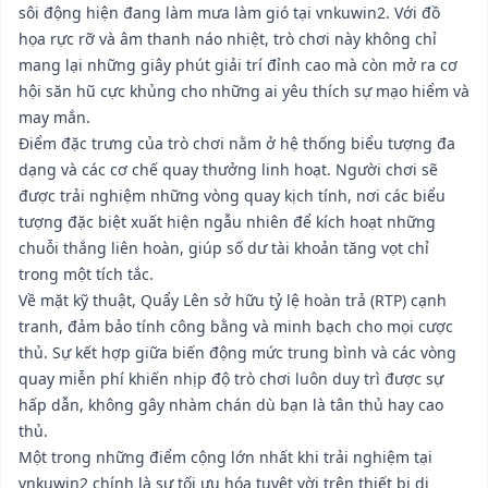
sôi động hiện đang làm mưa làm gió tại vnkuwin2. Với đồ
họa rực rỡ và âm thanh náo nhiệt, trò chơi này không chỉ
mang lại những giây phút giải trí đỉnh cao mà còn mở ra cơ
hội săn hũ cực khủng cho những ai yêu thích sự mạo hiểm và
may mắn.
Điểm đặc trưng của trò chơi nằm ở hệ thống biểu tượng đa
dạng và các cơ chế quay thưởng linh hoạt. Người chơi sẽ
được trải nghiệm những vòng quay kịch tính, nơi các biểu
tượng đặc biệt xuất hiện ngẫu nhiên để kích hoạt những
chuỗi thắng liên hoàn, giúp số dư tài khoản tăng vọt chỉ
trong một tích tắc.
Về mặt kỹ thuật, Quẩy Lên sở hữu tỷ lệ hoàn trả (RTP) cạnh
tranh, đảm bảo tính công bằng và minh bạch cho mọi cược
thủ. Sự kết hợp giữa biến động mức trung bình và các vòng
quay miễn phí khiến nhịp độ trò chơi luôn duy trì được sự
hấp dẫn, không gây nhàm chán dù bạn là tân thủ hay cao
thủ.
Một trong những điểm cộng lớn nhất khi trải nghiệm tại
vnkuwin2 chính là sự tối ưu hóa tuyệt vời trên thiết bị di