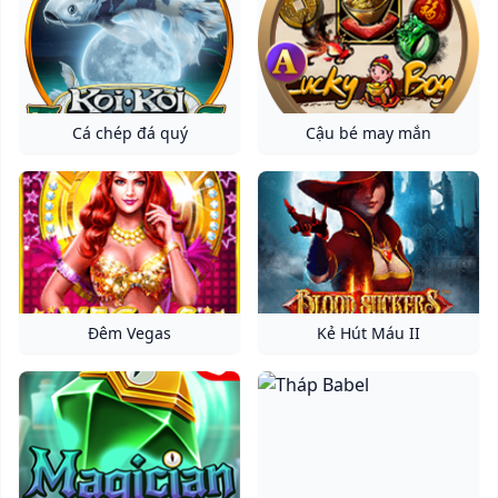
Cá chép đá quý
Cậu bé may mắn
Đêm Vegas
Kẻ Hút Máu II