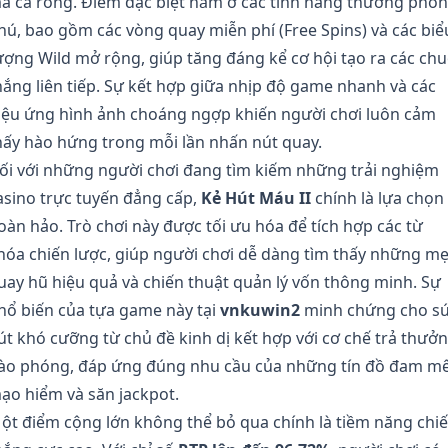
a cà rồng. Điểm đặc biệt nằm ở các tính năng thưởng pho
hú, bao gồm các vòng quay miễn phí (Free Spins) và các biể
ượng Wild mở rộng, giúp tăng đáng kể cơ hội tạo ra các chu
hắng liên tiếp. Sự kết hợp giữa nhịp độ game nhanh và các
iệu ứng hình ảnh choáng ngợp khiến người chơi luôn cảm
hấy hào hứng trong mỗi lần nhấn nút quay.
ối với những người chơi đang tìm kiếm những trải nghiệm
asino trực tuyến đẳng cấp,
Kẻ Hút Máu II
chính là lựa chọn
oàn hảo. Trò chơi này được tối ưu hóa để tích hợp các từ
hóa chiến lược, giúp người chơi dễ dàng tìm thấy những m
uay hũ hiệu quả và chiến thuật quản lý vốn thông minh. Sự
hổ biến của tựa game này tại
vnkuwin2
minh chứng cho s
út khó cưỡng từ chủ đề kinh dị kết hợp với cơ chế trả thưở
ào phóng, đáp ứng đúng nhu cầu của những tín đồ đam m
ạo hiểm và săn jackpot.
ột điểm cộng lớn không thể bỏ qua chính là tiềm năng chi