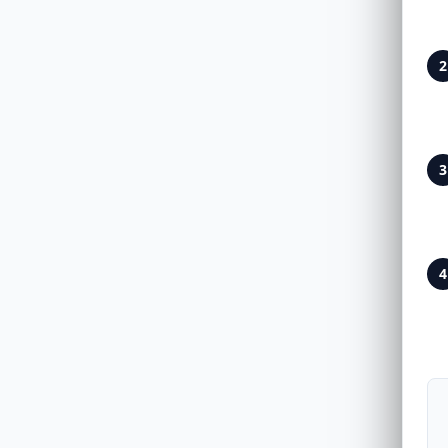
2
3
4