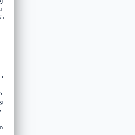
ng
u
ỗi
ẹo
ức
ng
ê
ến