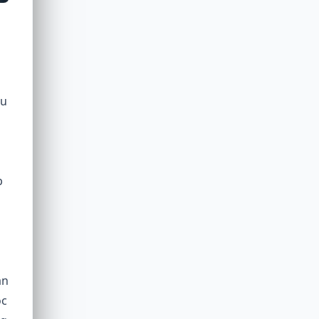
êu
p
an
ộc