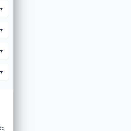
▼
▼
▼
▼
ớc