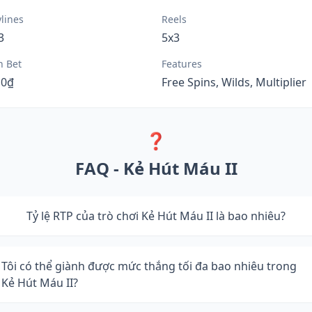
lines
Reels
3
5x3
n Bet
Features
10₫
Free Spins, Wilds, Multiplier
❓
FAQ - Kẻ Hút Máu II
Tỷ lệ RTP của trò chơi Kẻ Hút Máu II là bao nhiêu?
Tôi có thể giành được mức thắng tối đa bao nhiêu trong
Kẻ Hút Máu II?