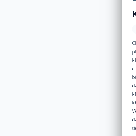
C
p
k
c
b
d
k
k
V
đ
t