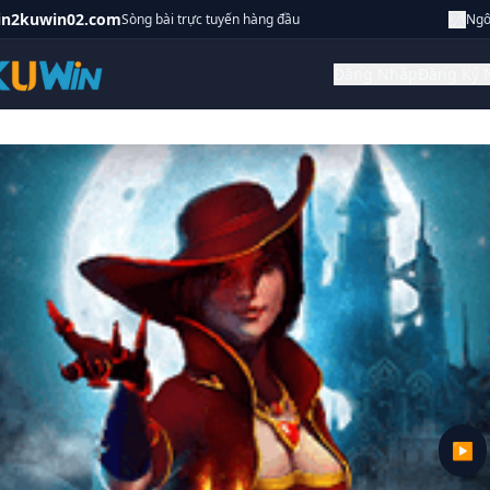
in2kuwin02.com
Sòng bài trực tuyến hàng đầu
Ngô
Đăng Nhập
Đăng Ký 
▶