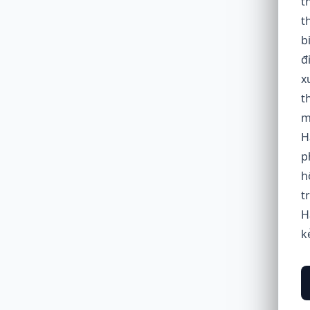
t
t
b
đ
x
t
m
H
p
h
t
H
k