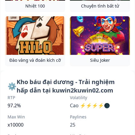
Nhiệt 100
Chuyện tình bất tử
Đào vàng và đoán kích cỡ
Siêu Joker
Kho báu đại dương - Trải nghiệm
⚙️
hấp dẫn tại kuwin2kuwin02.com
RTP
Volatility
97.2%
Cao ⚡⚡⚡⚡🌑
Max Win
Paylines
x10000
25