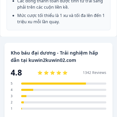
Các dòng thanh toán được tính từ trái sang
phải trên các cuộn liền kề.
Mức cược tối thiểu là 1 xu và tối đa lên đến 1
triệu xu mỗi lần quay.
Kho báu đại dương - Trải nghiệm hấp
dẫn tại kuwin2kuwin02.com
4.8
⭐
⭐
⭐
⭐
⭐
1342 Reviews
5
4
3
2
1