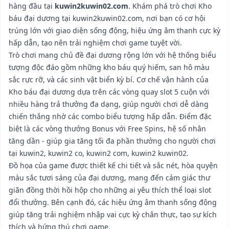
hàng đầu tại
kuwin2kuwin02.com
. Khám phá trò chơi Kho
báu đại dương tại kuwin2kuwin02.com, nơi bạn có cơ hội
trúng lớn với giao diện sống động, hiệu ứng âm thanh cực kỳ
hấp dẫn, tạo nên trải nghiệm chơi game tuyệt vời.
Trò chơi mang chủ đề đại dương rộng lớn với hệ thống biểu
tượng độc đáo gồm những kho báu quý hiếm, san hô màu
sắc rực rỡ, và các sinh vật biển kỳ bí. Cơ chế vận hành của
Kho báu đại dương dựa trên các vòng quay slot 5 cuộn với
nhiều hàng trả thưởng đa dạng, giúp người chơi dễ dàng
chiến thắng nhờ các combo biểu tượng hấp dẫn. Điểm đặc
biệt là các vòng thưởng Bonus với Free Spins, hệ số nhân
tăng dần - giúp gia tăng tối đa phần thưởng cho người chơi
tại kuwin2, kuwin2 co, kuwin2 com, kuwin2 kuwin02.
Đồ họa của game được thiết kế chi tiết và sắc nét, hòa quyện
màu sắc tươi sáng của đại dương, mang đến cảm giác thư
giãn đồng thời hồi hộp cho những ai yêu thích thể loại slot
đổi thưởng. Bên cạnh đó, các hiệu ứng âm thanh sống động
giúp tăng trải nghiệm nhập vai cực kỳ chân thực, tạo sự kích
thích và hứng thú chơi game.