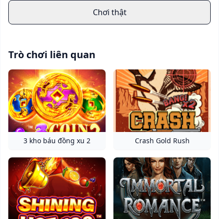
Chơi thật
Trò chơi liên quan
3 kho báu đồng xu 2
Crash Gold Rush