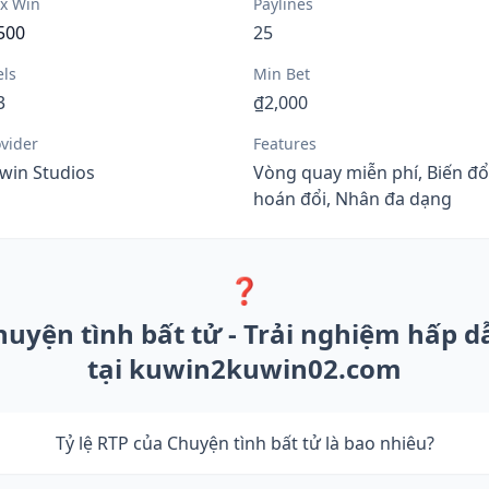
x Win
Paylines
500
25
els
Min Bet
3
₫2,000
vider
Features
win Studios
Vòng quay miễn phí, Biến đổ
hoán đổi, Nhân đa dạng
❓
huyện tình bất tử - Trải nghiệm hấp d
tại kuwin2kuwin02.com
Tỷ lệ RTP của Chuyện tình bất tử là bao nhiêu?