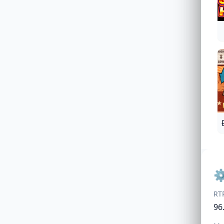
⚙
RT
96