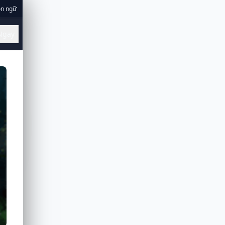
n ngữ
Ngay