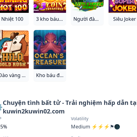
Nhiệt 100
3 kho báu đồng xu 2
Người đàn ông nhỏ màu xanh lá cây trong không gian
Siêu Joker
Đào vàng và đoán kích cỡ
Kho báu đại dương
Chuyện tình bất tử - Trải nghiệm hấp dẫn tạ
️
kuwin2kuwin02.com
P
Volatility
.5%
Medium ⚡⚡⚡⚑🌑