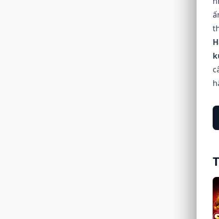
n
ấ
t
H
k
c
h
T