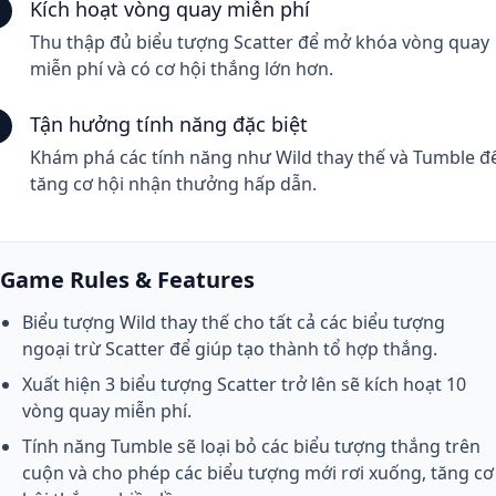
Kích hoạt vòng quay miễn phí
Thu thập đủ biểu tượng Scatter để mở khóa vòng quay
miễn phí và có cơ hội thắng lớn hơn.
Tận hưởng tính năng đặc biệt
Khám phá các tính năng như Wild thay thế và Tumble đ
tăng cơ hội nhận thưởng hấp dẫn.
Game Rules & Features
Biểu tượng Wild thay thế cho tất cả các biểu tượng
ngoại trừ Scatter để giúp tạo thành tổ hợp thắng.
Xuất hiện 3 biểu tượng Scatter trở lên sẽ kích hoạt 10
vòng quay miễn phí.
Tính năng Tumble sẽ loại bỏ các biểu tượng thắng trên
cuộn và cho phép các biểu tượng mới rơi xuống, tăng cơ