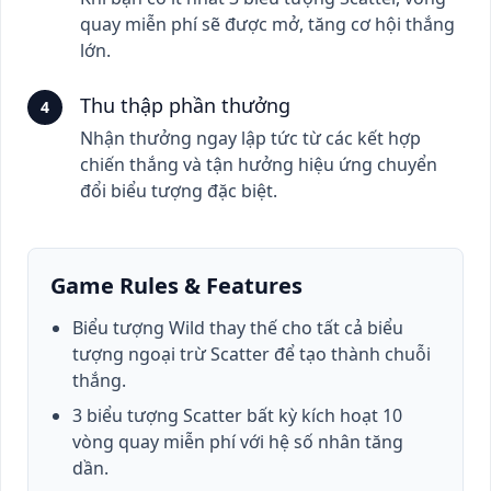
quay miễn phí sẽ được mở, tăng cơ hội thắng
lớn.
Thu thập phần thưởng
4
Nhận thưởng ngay lập tức từ các kết hợp
chiến thắng và tận hưởng hiệu ứng chuyển
đổi biểu tượng đặc biệt.
Game Rules & Features
Biểu tượng Wild thay thế cho tất cả biểu
tượng ngoại trừ Scatter để tạo thành chuỗi
thắng.
3 biểu tượng Scatter bất kỳ kích hoạt 10
vòng quay miễn phí với hệ số nhân tăng
dần.