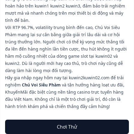
hoàn hảo trên kuwin1 kuwin2 kuwin3, đảm bảo trải nghiệm
mượt mà và nhanh chóng trên mọi thiết bị di động và máy
tính để bàn.
Với RTP 96.7%, volatility trung bình đến cao, Chú Voi Siêu
Phàm mang lại sự cân bằng giữa giải trí lâu dài và cơ hội
trúng thưởng lớn. Người chơi có thể kỳ vọng mức thắng tối
đa lên đến hàng nghìn lần tiền cược, thu hút không ít người
hâm mộ cuồng nhiệt của dòng game slot tại kuwin02 và
kuwin2. Dù là người mới hay cao thủ, trò chơi này cũng dễ
dàng làm hài lòng mọi đối tượng.
Hãy gia nhập ngay hôm nay tại kuwin2kuwin02.com để trải
nghiệm
Chú Voi Siêu Phàm
và tận hưởng hàng loạt ưu đãi,
KhuyếnMãi đặc biệt cùng nền tảng casino trực tuyến hàng
đầu Việt Nam. Không chỉ là một trò chơi giải trí, đó còn là
hành trình khám phá và chiến thắng đầy cảm hứng!
Chơi Thử