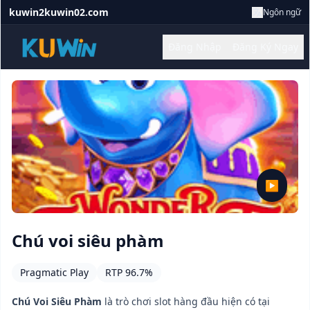
kuwin2kuwin02.com
Ngôn ngữ
Đăng Nhập
Đăng Ký Ngay
▶
Chú voi siêu phàm
Pragmatic Play
RTP 96.7%
Chú Voi Siêu Phàm
là trò chơi slot hàng đầu hiện có tại