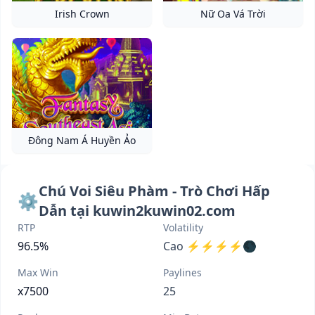
Irish Crown
Nữ Oa Vá Trời
Đông Nam Á Huyền Ảo
Chú Voi Siêu Phàm - Trò Chơi Hấp
⚙️
Dẫn tại kuwin2kuwin02.com
RTP
Volatility
96.5%
Cao ⚡⚡⚡⚡🌑
Max Win
Paylines
x7500
25